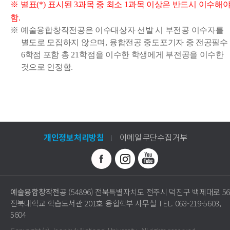
※
별표
(*)
표시된
3
과목 중 최소
1
과목 이상은 반드시 이수해
함
.
※
예술융합창작전공은 이수대상자 선발 시 부전공 이수자를
별도로 모집하지 않으며
,
융합전공 중도포기자 중 전공필수
6
학점 포함 총
21
학점을 이수한 학생에게 부전공을 이수한
것으로 인정함
.
개인정보처리방침
이메일무단수집거부
예술융합창작전공
(54896) 전북특별자치도 전주시 덕진구 백제대로 56
전북대학교 학습도서관 201호 융합학부 사무실
TEL. 063-219-5603,
5604