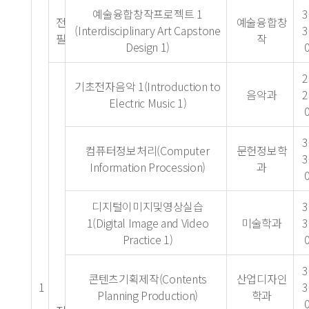
예술융합창작프로젝트 1
3
전
예술융합창
(Interdisciplinary Art Capstone
3
필
작
Design 1)
2
기초전자음악 1(Introduction to
음악과
2
Electric Music 1)
3
컴퓨터정보처리(Computer
문헌정보학
3
Information Procession)
과
디지털이미지및영상실습
3
1(Digital Image and Video
미술학과
3
Practice 1)
3
콘텐츠기획제작(Contents
산업디자인
1
3
Planning Production)
학과