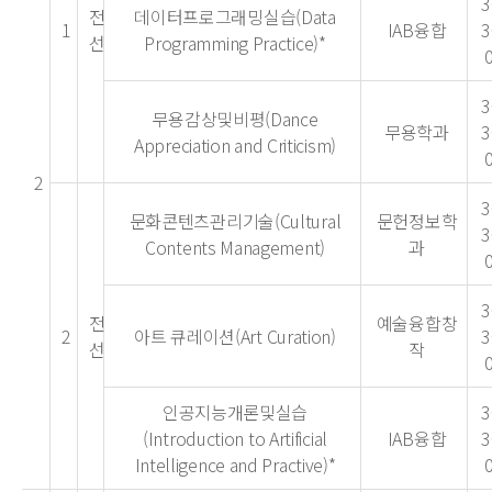
3
전
데이터프로그래밍실습(Data
1
IAB융합
3
선
Programming Practice)*
3
무용감상및비평(Dance
무용학과
3
Appreciation and Criticism)
2
3
문화콘텐츠관리기술(Cultural
문헌정보학
3
Contents Management)
과
3
전
예술융합창
2
아트 큐레이션(Art Curation)
3
선
작
인공지능개론및실습
3
(Introduction to Artificial
IAB융합
3
Intelligence and Practive)*