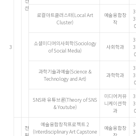
전
선
3
로컬아트클러스터(Local Art
예술융합창
3
Cluster)
작
3
소셜미디어의사회학(Sociology
3
사회학과
3
of Social Media)
3
과학기술과예술(Science &
과학학과
3
Technology and Art)
미디어커뮤
3
SNS와 유튜브론(Theory of SNS
니케이션학
3
& Youtube)
과
예술융합창작프로젝트 2
3
전
예술융합창
(Interdisciplinary Art Capstone
3
필
작