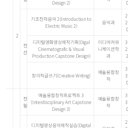
Design 2)
2
기초전자음악 2(Introduction to
음악과
2
Electric Music 2)
2
디지털영화영상제작기획(Digal
미디어커뮤
3
전
Cinematografic & Visual
니케이션학
2
선
Production Capstone Design)
과
3
예술융합창
창의적글쓰기(Creative Writing)
3
작
예술융합창작프로젝트 3
3
전
예술융합창
(Interdisciplinary Art Capstone
3
필
작
Design 3)
2
디지털영상음악제작실습(Digital