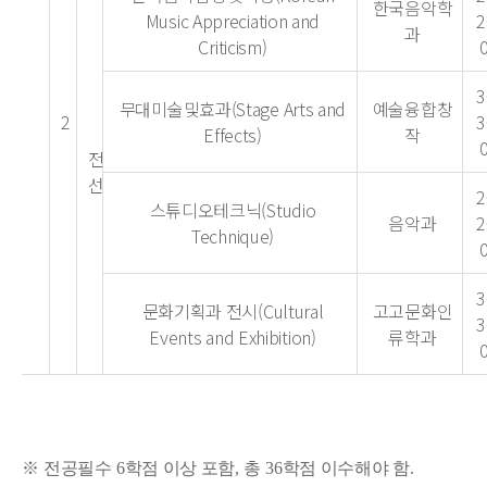
한국음악학
Music Appreciation and
2
과
Criticism)
3
무대미술및효과(Stage Arts and
예술융합창
2
3
Effects)
작
전
선
2
스튜디오테크닉(Studio
음악과
2
Technique)
3
문화기획과 전시(Cultural
고고문화인
3
Events and Exhibition)
류학과
※
전공필수
6
학점 이상 포함
,
총
36
학점 이수해야 함
.