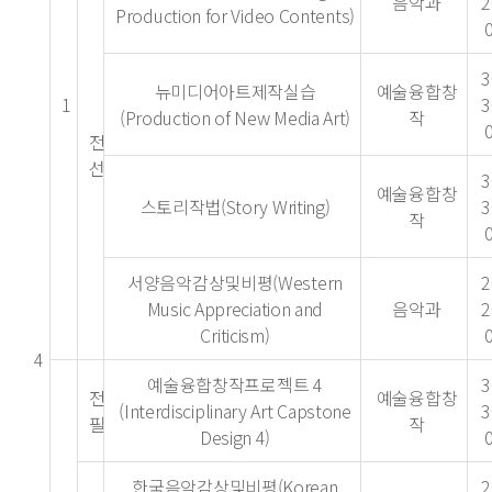
음악과
2
Production for Video Contents)
3
뉴미디어아트제작실습
예술융합창
1
3
(Production of New Media Art)
작
전
선
3
예술융합창
스토리작법(Story Writing)
3
작
서양음악감상및비평(Western
2
Music Appreciation and
음악과
2
Criticism)
4
예술융합창작프로젝트 4
3
전
예술융합창
(Interdisciplinary Art Capstone
3
필
작
Design 4)
한국음악감상및비평(Korean
2